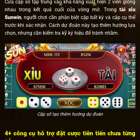
Cửa cặp số tập trung vào khả năng xuất hiện 2 viên giống
nhau trong kết quả cuối của vòng mở. Trong
tài xỉu
Sunwin
, người chơi cần phân biệt cặp bất kỳ và cặp cụ thể
trước khi xác nhận. Cách dự đoán này tạo thêm hướng lựa
chọn, nhưng cần kiểm tra kỹ ký hiệu để tránh nhầm.
Cặp số tạo thêm hướng dự đoán
4+ công cụ hỗ trợ đặt cược tiên tiến chưa từng