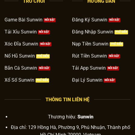
TRÒ CHƠI
HƯỚNG DẪN
Game Bài Sunwin
Đăng Ký Sunwin
Tải Xỉu Sunwin
Đăng Nhập Sunwin
Xóc Đĩa Sunwin
Nạp Tiền Sunwin
Nổ Hũ Sunwin
Rút Tiền Sunwin
Bắn Cá Sunwin
Tải App Sunwin
Xổ Số Sunwin
Đại Lý Sunwin
THÔNG TIN LIÊN HỆ
Thương hiệu:
Sunwin
Địa chỉ: 129 Hồng Hà, Phường 9, Phú Nhuận, Thành phố
Hồ Chí Minh 70000, Vietnam