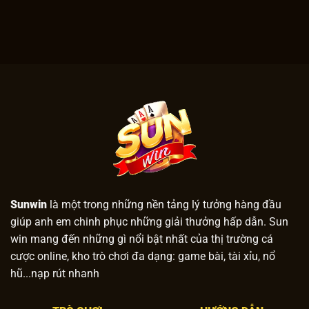
Sunwin
là một trong những nền tảng lý tưởng hàng đầu
giúp anh em chinh phục những giải thưởng hấp dẫn. Sun
win mang đến những gì nổi bật nhất của thị trường cá
cược online, kho trò chơi đa dạng: game bài, tài xỉu, nổ
hũ...nạp rút nhanh