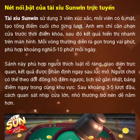
Nét nổi bật của tài xỉu Sunwin trực tuyến
Tài xỉu Sunwin
sử dụng 3 viên xúc xắc, mỗi viên có 6 mặt,
tạo tổng điểm cuối cho từng lượt. Anh em chỉ cần chọn
cửa trước thời điểm khóa, sau đó kết quả hiển thị nhanh
trên màn hình. Mỗi vòng thường diễn ra gọn trong vài phút,
phù hợp khoảng nghỉ 5-10 phút mỗi ngày.
Sảnh này phù hợp người thích luật rõ ràng, giao diện trực
quan, kết quả được phân định ngay sau lúc mở. Người chơi
có thể theo dõi đồng hồ đếm ngược, lịch sử gần nhất, bảng
điểm ngay trong cùng khu vực. Sau khoảng 3-5 lượt đầu,
cách quan sát nhịp cửa lớn, nhỏ thường trở nên dễ nắm
hơn.