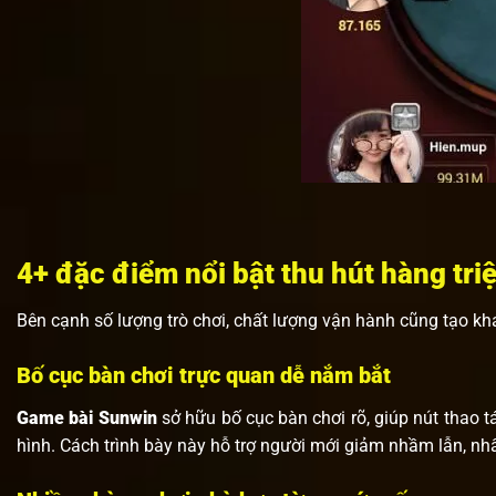
4+ đặc điểm nổi bật thu hút hàng tri
Bên cạnh số lượng trò chơi, chất lượng vận hành cũng tạo khá
Bố cục bàn chơi trực quan dễ nắm bắt
Game bài Sunwin
sở hữu bố cục bàn chơi rõ, giúp nút thao t
hình. Cách trình bày này hỗ trợ người mới giảm nhầm lẫn, nhấ