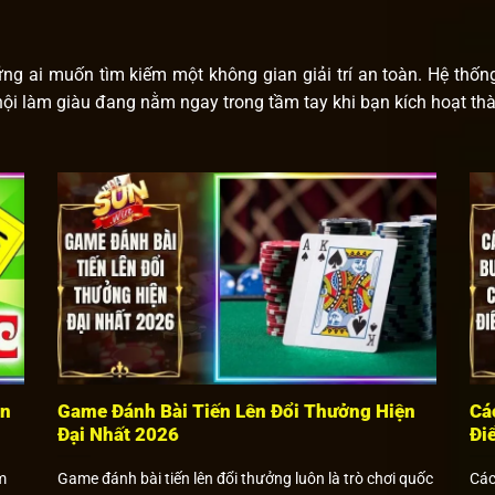
g ai muốn tìm kiếm một không gian giải trí an toàn. Hệ thốn
hội làm giàu đang nằm ngay trong tầm tay khi bạn kích hoạt th
ân
Game Đánh Bài Tiến Lên Đổi Thưởng Hiện
Cá
Đại Nhất 2026
Đi
m
Game đánh bài tiến lên đổi thưởng luôn là trò chơi quốc
Các