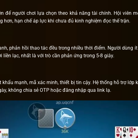
ện để người chơi lựa chọn theo khả năng tài chính. Hội viên m
ng hơn, hạn chế áp lực khi chưa đủ kinh nghiệm đọc thế trận.
h, phản hồi thao tác đều trong nhiều thời điểm. Người dùng ít 
liền lạc, nhất là với trò cần phản ứng trong 5-8 giây.
 khẩu mạnh, mã xác minh, thiết bị tin cậy. Hệ thống hỗ trợ lớp k
ngày, không chia sẻ OTP hoặc đăng nhập qua link lạ.