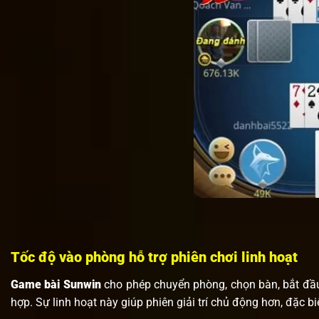
Tốc độ vào phòng hỗ trợ phiên chơi linh hoạt
Game bài Sunwin
cho phép chuyển phòng, chọn bàn, bắt đầu 
hợp. Sự linh hoạt này giúp phiên giải trí chủ động hơn, đặc bi