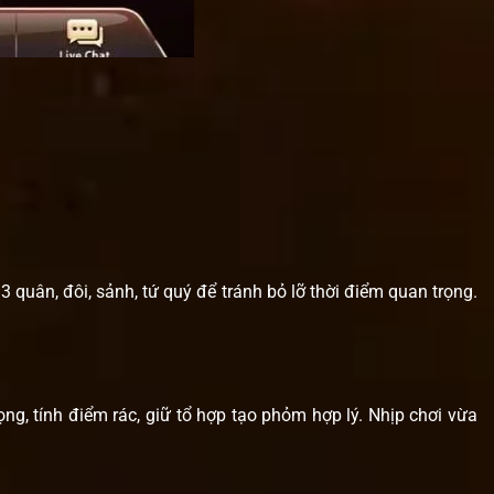
 quân, đôi, sảnh, tứ quý để tránh bỏ lỡ thời điểm quan trọng.
ọng, tính điểm rác, giữ tổ hợp tạo phỏm hợp lý. Nhịp chơi vừa