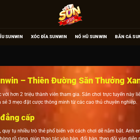
XỈU SUNWIN
XÓC ĐĨA SUNWIN
NỔ HŨ SUNWIN
BẮN CÁ SU
nwin – Thiên Đường Săn Thưởng Xa
với hơn 2 triệu thành viên tham gia. Sân chơi trực tuyến này 
a sẻ 3 mẹo đặt cược thông minh từ các cao thủ chuyên nghiệp.
 đẳng cấp
, quy tụ nhiều trò thẻ phổ biến với cách chơi dễ nắm bắt. Anh 
ng rõ ràng, giúp thao tác vào bàn, đổi bàn, theo dõi ván diễn r