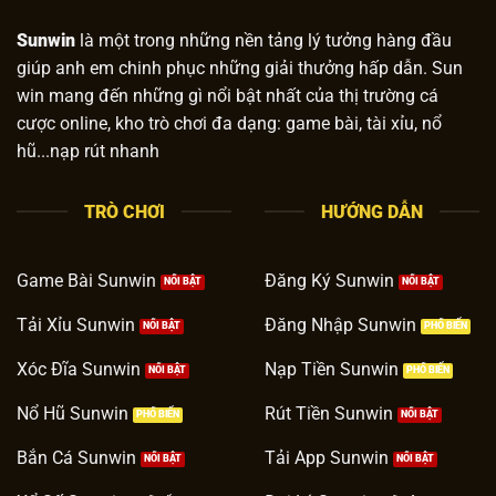
Sunwin
là một trong những nền tảng lý tưởng hàng đầu
giúp anh em chinh phục những giải thưởng hấp dẫn. Sun
win mang đến những gì nổi bật nhất của thị trường cá
cược online, kho trò chơi đa dạng: game bài, tài xỉu, nổ
hũ...nạp rút nhanh
TRÒ CHƠI
HƯỚNG DẪN
Game Bài Sunwin
Đăng Ký Sunwin
Tải Xỉu Sunwin
Đăng Nhập Sunwin
Xóc Đĩa Sunwin
Nạp Tiền Sunwin
Nổ Hũ Sunwin
Rút Tiền Sunwin
Bắn Cá Sunwin
Tải App Sunwin