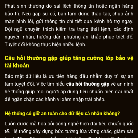
Phát sinh thường do sai lệch thông tin hoặc ngân hàng
bảo trì. Nếu gặp sự cố, bạn tạm dừng thao tác, chụp ảnh
màn hình lỗi, gửi thông tin chi tiết qua kênh hỗ trợ ngay.
Đội ngũ chuyên trách kiểm tra trạng thái lệnh, xác định
nguyên nhân, hướng dẫn phương án khắc phục triệt để.
Tuyệt đối không thực hiện nhiều lệnh.
Câu hỏi thường gặp giúp tăng cường lớp bảo vệ
tài khoản
Bảo mật dữ liệu là ưu tiên hàng đầu nhằm duy trì sự an
tâm tuyệt đối. Việc tìm hiểu
câu hỏi thường gặp
về an ninh
hệ thống giúp mọi người áp dụng tiêu chuẩn hiện đại nhất
để ngăn chặn các hành vi xâm nhập trái phép.
Hệ thống có giữ an toàn cho dữ liệu cá nhân không?
Luôn được mã hóa bởi công nghệ hiện đại tiêu chuẩn quốc
tế. Hệ thống xây dựng bức tường lửa vững chắc, giám sát