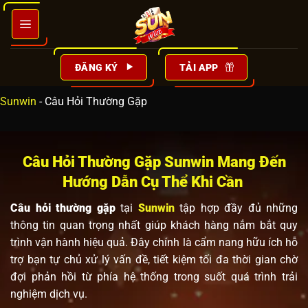
Bỏ
qua
nội
dung
ĐĂNG KÝ
TẢI APP
Sunwin
-
Câu Hỏi Thường Gặp
Câu Hỏi Thường Gặp Sunwin Mang Đến
Hướng Dẫn Cụ Thể Khi Cần
Câu hỏi thường gặp
tại
Sunwin
tập hợp đầy đủ những
thông tin quan trọng nhất giúp khách hàng nắm bắt quy
trình vận hành hiệu quả. Đây chính là cẩm nang hữu ích hỗ
trợ bạn tự chủ xử lý vấn đề, tiết kiệm tối đa thời gian chờ
đợi phản hồi từ phía hệ thống trong suốt quá trình trải
nghiệm dịch vụ.