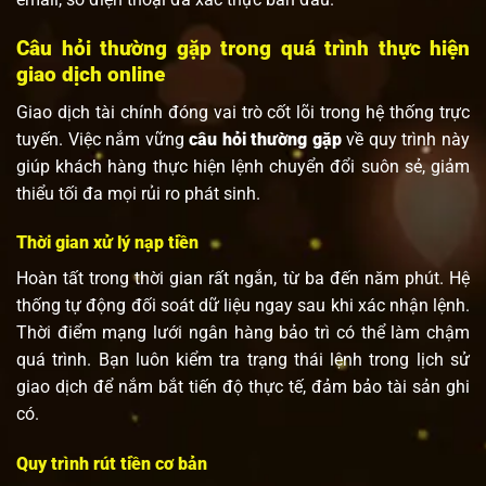
Câu hỏi thường gặp trong quá trình thực hiện
giao dịch online
Giao dịch tài chính đóng vai trò cốt lõi trong hệ thống trực
tuyến. Việc nắm vững
câu hỏi thường gặp
về quy trình này
giúp khách hàng thực hiện lệnh chuyển đổi suôn sẻ, giảm
thiểu tối đa mọi rủi ro phát sinh.
Thời gian xử lý nạp tiền
Hoàn tất trong thời gian rất ngắn, từ ba đến năm phút. Hệ
thống tự động đối soát dữ liệu ngay sau khi xác nhận lệnh.
Thời điểm mạng lưới ngân hàng bảo trì có thể làm chậm
quá trình. Bạn luôn kiểm tra trạng thái lệnh trong lịch sử
giao dịch để nắm bắt tiến độ thực tế, đảm bảo tài sản ghi
có.
Quy trình rút tiền cơ bản