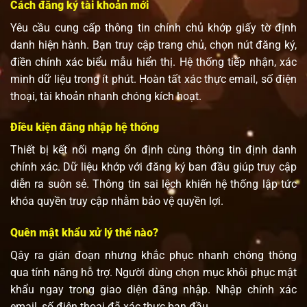
Cách đăng ký tài khoản mới
Yêu cầu cung cấp thông tin chính chủ khớp giấy tờ định
danh hiện hành. Bạn truy cập trang chủ, chọn nút đăng ký,
điền chính xác biểu mẫu hiển thị. Hệ thống tiếp nhận, xác
minh dữ liệu trong ít phút. Hoàn tất xác thực email, số điện
thoại, tài khoản nhanh chóng kích hoạt.
Điều kiện đăng nhập hệ thống
Thiết bị kết nối mạng ổn định cùng thông tin định danh
chính xác. Dữ liệu khớp với đăng ký ban đầu giúp truy cập
diễn ra suôn sẻ. Thông tin sai lệch khiến hệ thống lập tức
khóa quyền truy cập nhằm bảo vệ quyền lợi.
Quên mật khẩu xử lý thế nào?
Qây ra gián đoạn nhưng khắc phục nhanh chóng thông
qua tính năng hỗ trợ. Người dùng chọn mục khôi phục mật
khẩu ngay trong giao diện đăng nhập. Nhập chính xác
email, số điện thoại đã xác thực ban đầu.