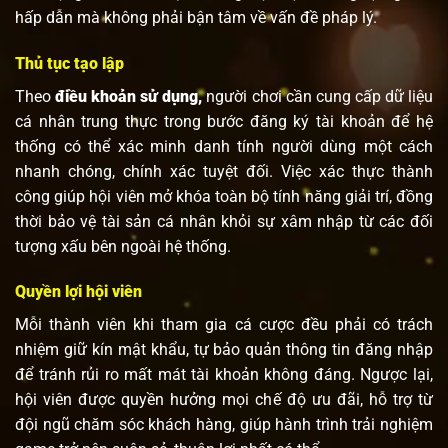
hấp dẫn mà không phải bận tâm về vấn đề pháp lý.
Thủ tục tạo lập
Theo
điều khoản sử dụng,
người chơi cần cung cấp dữ liệu
cá nhân trung thực trong bước đăng ký tài khoản để hệ
thống có thể xác minh danh tính người dùng một cách
nhanh chóng, chính xác tuyệt đối. Việc xác thực thành
công giúp hội viên mở khóa toàn bộ tính năng giải trí, đồng
thời bảo vệ tài sản cá nhân khỏi sự xâm nhập từ các đối
tượng xấu bên ngoài hệ thống.
Quyền lợi hội viên
Mỗi thành viên khi tham gia cá cược đều phải có trách
nhiệm giữ kín mật khẩu, tự bảo quản thông tin đăng nhập
để tránh rủi ro mất mát tài khoản không đáng. Ngược lại,
hội viên được quyền hưởng mọi chế độ ưu đãi, hỗ trợ từ
đội ngũ chăm sóc khách hàng, giúp hành trình trải nghiệm