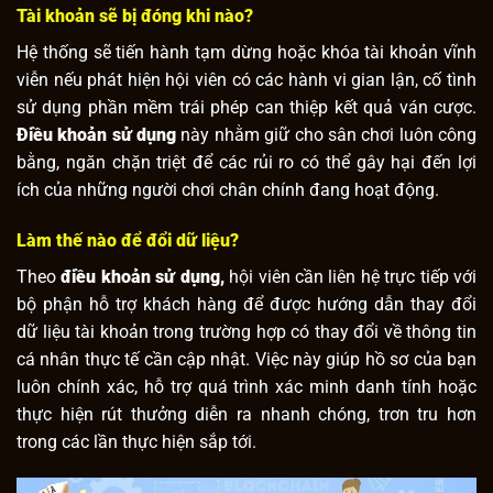
Tài khoản sẽ bị đóng khi nào?
Hệ thống sẽ tiến hành tạm dừng hoặc khóa tài khoản vĩnh
viễn nếu phát hiện hội viên có các hành vi gian lận, cố tình
sử dụng phần mềm trái phép can thiệp kết quả ván cược.
Điều khoản sử dụng
này nhằm giữ cho sân chơi luôn công
bằng, ngăn chặn triệt để các rủi ro có thể gây hại đến lợi
ích của những người chơi chân chính đang hoạt động.
Làm thế nào để đổi dữ liệu?
Theo
điều khoản sử dụng,
hội viên cần liên hệ trực tiếp với
bộ phận hỗ trợ khách hàng để được hướng dẫn thay đổi
dữ liệu tài khoản trong trường hợp có thay đổi về thông tin
cá nhân thực tế cần cập nhật. Việc này giúp hồ sơ của bạn
luôn chính xác, hỗ trợ quá trình xác minh danh tính hoặc
thực hiện rút thưởng diễn ra nhanh chóng, trơn tru hơn
trong các lần thực hiện sắp tới.