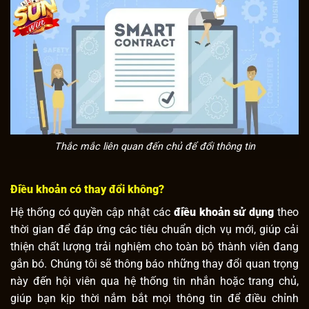
Thắc mắc liên quan đến chủ để đổi thông tin
Điều khoản có thay đổi không?
Hệ thống có quyền cập nhật các
điều khoản sử dụng
theo
thời gian để đáp ứng các tiêu chuẩn dịch vụ mới, giúp cải
thiện chất lượng trải nghiệm cho toàn bộ thành viên đang
gắn bó. Chúng tôi sẽ thông báo những thay đổi quan trọng
này đến hội viên qua hệ thống tin nhắn hoặc trang chủ,
giúp bạn kịp thời nắm bắt mọi thông tin để điều chỉnh