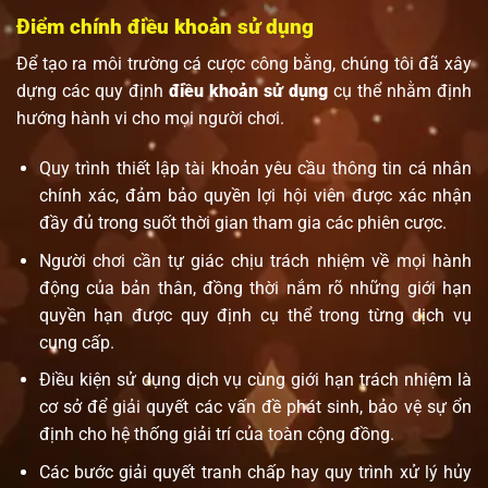
Điểm chính điều khoản sử dụng
Để tạo ra môi trường cá cược công bằng, chúng tôi đã xây
dựng các quy định
điều khoản sử dụng
cụ thể nhằm định
hướng hành vi cho mọi người chơi.
Quy trình thiết lập tài khoản yêu cầu thông tin cá nhân
chính xác, đảm bảo quyền lợi hội viên được xác nhận
đầy đủ trong suốt thời gian tham gia các phiên cược.
Người chơi cần tự giác chịu trách nhiệm về mọi hành
động của bản thân, đồng thời nắm rõ những giới hạn
quyền hạn được quy định cụ thể trong từng dịch vụ
cung cấp.
Điều kiện sử dụng dịch vụ cùng giới hạn trách nhiệm là
cơ sở để giải quyết các vấn đề phát sinh, bảo vệ sự ổn
định cho hệ thống giải trí của toàn cộng đồng.
Các bước giải quyết tranh chấp hay quy trình xử lý hủy