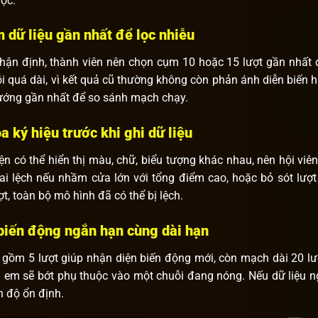
lọc.
 dữ liệu gần nhất để lọc nhiễu
nhận định, thành viên nên chọn cụm 10 hoặc 15 lượt gần nhất 
 quá dài, vì kết quả cũ thường không còn phản ánh diễn biến hi
ướng gần nhất để so sánh mạch chạy.
 ký hiệu trước khi ghi dữ liệu
ện có thể hiển thị màu, chữ, biểu tượng khác nhau, nên hội viê
ai lệch nếu nhầm cửa lớn với tổng điểm cao, hoặc bỏ sót lượt
ợt, toàn bộ mô hình đã có thể bị lệch.
biến động ngắn hạn cùng dài hạn
gồm 5 lượt giúp nhận diện biến động mới, còn mạch dài 20 lượ
h em sẽ bớt phụ thuộc vào một chuỗi đang nóng. Nếu dữ liệu ng
n độ ổn định.