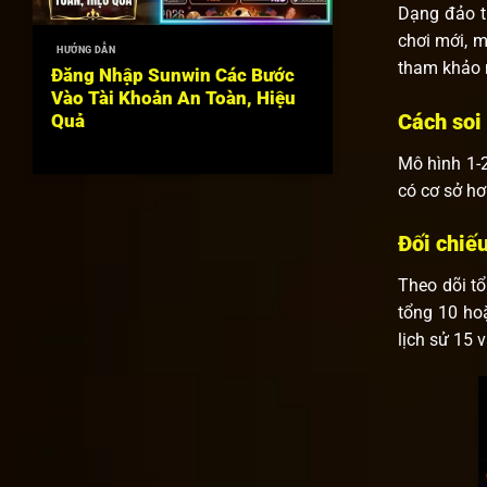
Dạng đảo th
chơi mới, 
HƯỚNG DẪN
tham khảo n
Đăng Nhập Sunwin Các Bước
Vào Tài Khoản An Toàn, Hiệu
Cách soi 
Quả
Mô hình 1-2
có cơ sở hơ
Đối chiế
Theo dõi tổ
tổng 10 hoặ
lịch sử 15 