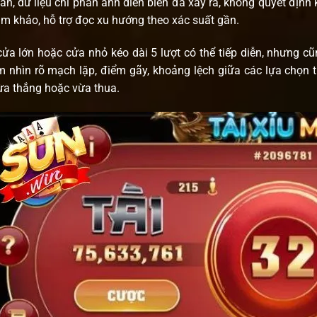
ván, dữ liệu chỉ phản ánh diễn biến đã xảy ra, không quyết định
m khảo, hỗ trợ đọc xu hướng theo xác suất gần.
ửa lớn hoặc cửa nhỏ kéo dài 5 lượt có thể tiếp diễn, nhưng cũ
m nhìn rõ mạch lặp, điểm gãy, khoảng lệch giữa các lựa chọn
ừa thắng hoặc vừa thua.