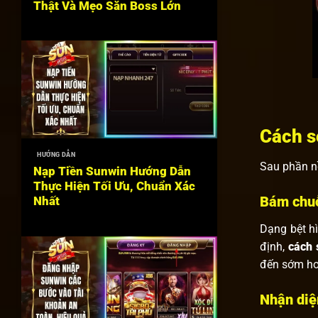
Thật Và Mẹo Săn Boss Lớn
Cách s
HƯỚNG DẪN
Sau phần n
Nạp Tiền Sunwin Hướng Dẫn
Thực Hiện Tối Ưu, Chuẩn Xác
Bám chuỗ
Nhất
Dạng bệt hì
định,
cách 
đến sớm hơ
Nhận diệ