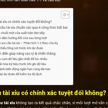
f Contents
ài xỉu có chính xác tuyệt đối không?
 cầu tài xỉu chuẩn xác qua 4 công thức bất bại
chuỗi một cửa xuất hiện liên tiếp
 diện hướng đổi cửa sau từng lượt
 soi cầu tài xỉu – Phân tích 1-2 theo chu kỳ
chiếu tổng nút trước khi dự đoán
nh điển giúp nâng cao tỷ lệ chiến thắng
 cụm dữ liệu gần nhất để lọc nhiễu
n hóa ký hiệu trước khi ghi dữ liệu
ánh biến động ngắn hạn cùng dài hạn
lại dự đoán để kiểm tra độ lệch
 tài xỉu có chính xác tuyệt đối không?
u tài xỉu
không tạo ra kết quả chắc chắn, vì mỗi lượt mở vẫn 