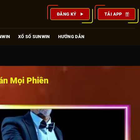
ĐĂNG KÝ
TẢI APP
NWIN
XỔ SỐ SUNWIN
HƯỚNG DẪN
oán Mọi Phiên