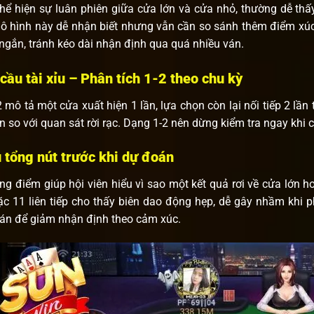
ể hiện sự luân phiên giữa cửa lớn và cửa nhỏ, thường dễ thấy 
mô hình này dễ nhận biết nhưng vẫn cần so sánh thêm điểm xúc
gắn, tránh kéo dài nhận định qua quá nhiều ván.
cầu tài xỉu – Phân tích 1-2 theo chu kỳ
 mô tả một cửa xuất hiện 1 lần, lựa chọn còn lại nối tiếp 2 lần
n so với quan sát rời rạc. Dạng 1-2 nên dừng kiểm tra ngay khi c
u tổng nút trước khi dự đoán
ng điểm giúp hội viên hiểu vì sao một kết quả rơi về cửa lớn ho
c 11 liên tiếp cho thấy biên dao động hẹp, dễ gây nhầm khi p
ván để giảm nhận định theo cảm xúc.