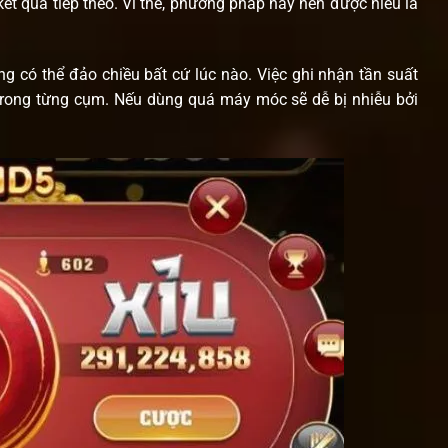
 kết quả tiếp theo. Vì thế, phương pháp này nên được hiểu là
ng có thể đảo chiều bất cứ lúc nào. Việc ghi nhận tần suất
 trong từng cụm. Nếu dùng quá máy móc sẽ dễ bị nhiễu bởi